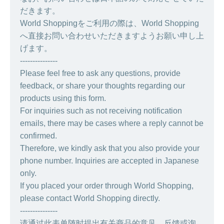
だきます。
World Shoppingをご利用の際は、World Shopping
へ直接お問い合わせいただきますようお願い申し上
げます。
---------------
Please feel free to ask any questions, provide
feedback, or share your thoughts regarding our
products using this form.
For inquiries such as not receiving notification
emails, there may be cases where a reply cannot be
confirmed.
Therefore, we kindly ask that you also provide your
phone number. Inquiries are accepted in Japanese
only.
If you placed your order through World Shopping,
please contact World Shopping directly.
---------------
请通过此表单随时提出有关商品的意见、反馈或询